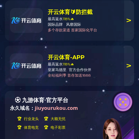
联系方式
九游网页版·官方站入口
地址：北京市昌平区科技园区创
新路27号3号楼3层
电话：010-51631894
网址：
手
www.flowerpottesting.com
机
邮箱：
官
zhongnongfu@znf365.com
Copyright©2002-2022北京中农服官网
京ICP备15035025
网
星空官网首页入口_星空(中国)
|
小狐狸在线
|
B体育手机官方网
号-2
版权所有.
站入口
|
乐竞中国有限公司官网
|
华体会官方端网站登录入口
|
米兰app官方端网站入口
|
B体育
|
MK官网
|
华体会体育·(sports)
官方网站
|
今年以来，阿克苏
播带货、电商主播
微信公众号