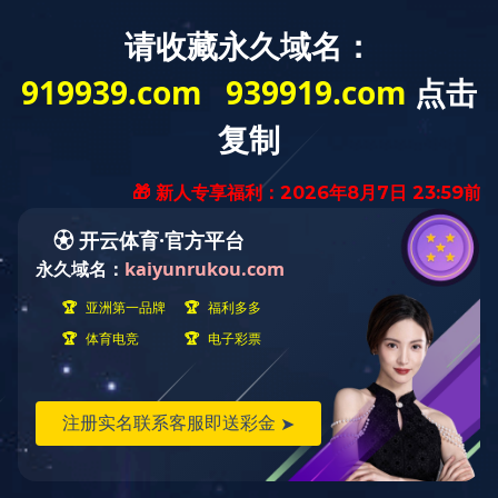
首页
-
新闻
新闻体系 企业动态
阿克
PRODUCTS AND SERVICES
农业政策
11月28日，由浙
苏地区融媒体中心
企业动态
浙江省商务厅党组成
疆指挥部党委委员