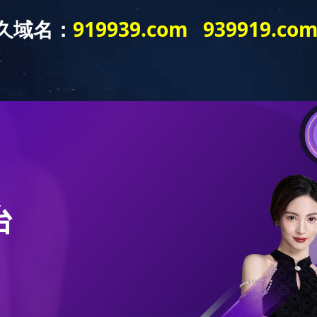
关于中农服
九游ONLINE(中国)"
九游网页
NLINE(中国)"
域电商决策参考 2016年8月号
2021-05-12 13:24
县域电商决策参考 2016年10月号
2021-05-12