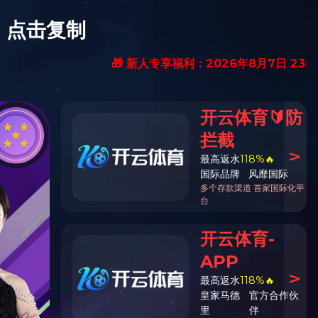
版·官方站入口
专家智库