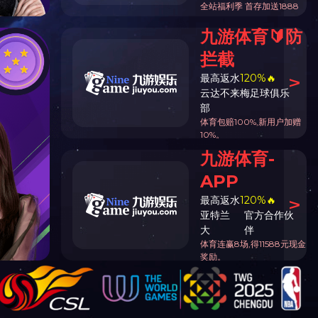
3层
所有.
兰app官方端网站入口
|
B体育
|
MK官网
|
华体会体育·(sports)官