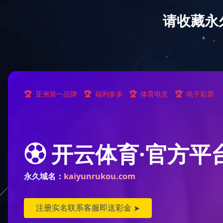
首页
九游O
首页
-
电子刊物
县
县域电商决策参考 2016年8月号 总第4期
上一条：