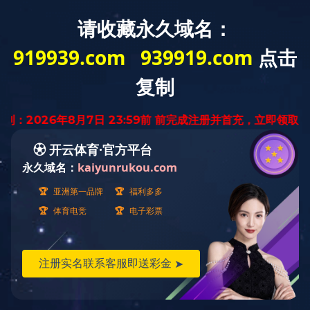
首页
-
新闻
新闻体系 农业政策
PRODUCTS AND SERVICES
农业政策
企业动态
第一条
为了