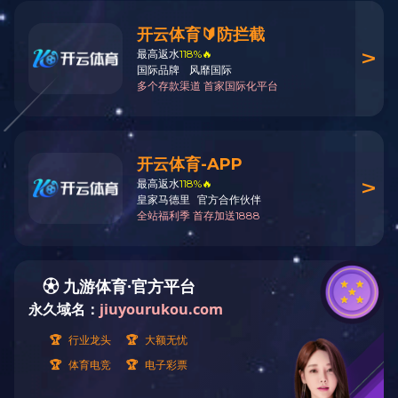
全，根据《中华人
联系方式
民共和国食品安全
九游网页版·官方站入口
第二条
食用农
地址：北京市昌平区科技园区创
本办法所称食用
新路27号3号楼3层
利店等固定场所销
电话：010-51631894
网址：
第三条
国家市
手
www.flowerpottesting.com
场销售质量安全的
机
邮箱：
官
zhongnongfu@znf365.com
Copyright©2002-2022北京中农服官网
京ICP备15035025
省、自治区、直辖
网
星空官网首页入口_星空(中国)
|
小狐狸在线
|
B体育手机官方网
市、县级市场监督
号-2
版权所有.
站入口
|
乐竞中国有限公司官网
|
华体会官方端网站登录入口
|
第四条
县级以
米兰app官方端网站入口
|
B体育
|
MK官网
|
华体会体育·(sports)
官方网站
|
理协作机制，加强
第五条
食用农
微信公众号
规范集中交易市场