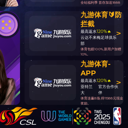
精神，深入贯彻落实习近平总书记关于做好新
3层
展阶段、贯彻新发展理念、构建新发展格局、
支持一批思想政治素质好、道德品行好、带富
化和旅游带头人。
所有.
兰app官方端网站入口
|
B体育
|
MK官网
|
华体会体育·(sports)官
，坚持系统谋划、分类施策、整体推进，持续推
照《“十四五”期间文化和旅游人才发展规
和旅游带头人。从2023至2025年，每年
业农村部门根据实际情况培养支持一定数量的
平台、强化教育培训、鼓励创新实践等方