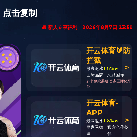
版·官方站入口
专家智库
2023-2025年）
的意见》，推动《“十四五”期间文化和旅游人
实，充分发挥乡村文化和旅游带头人在乡村振
本方案。