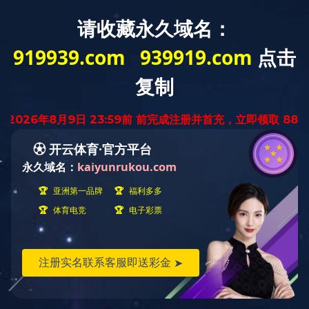
首页
-
新闻
新闻体系 农业政策
PRODUCTS AND SERVICES
农业政策
各省、自治区、直
企业动态
荒农垦集团有限公